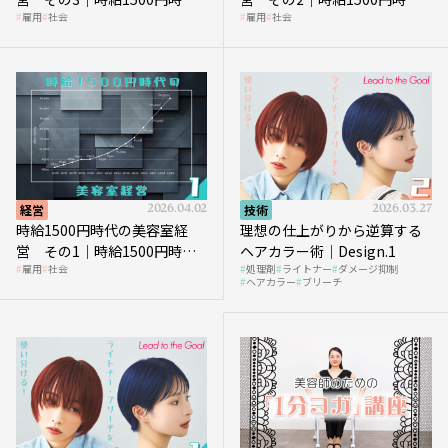
雇用
社会
雇用
社会
代、美容業はどのような影響
に支払う給与はいくらなのか
を受けるのか？
経営
2026.04.02
技術
2026.03.27
時給1500円時代の美容室経
理想の仕上がりから逆算する
営 その1｜時給1500円時代
ヘアカラー術｜Design.1
雇用
社会
処理剤
ライトナー
ダメージ抑制
へ向かう社会的背景
ヘアカラー
ブリーチ