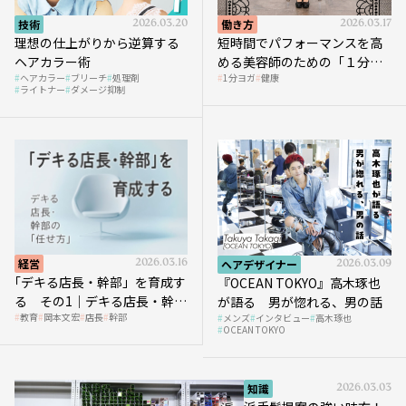
技術
2026.03.20
働き方
2026.03.17
理想の仕上がりから逆算する
短時間でパフォーマンスを高
ヘアカラー術
める美容師のための「１分ヨ
ヘアカラー
ブリーチ
処理剤
1分ヨガ
健康
ガ」講座｜実践編
ライトナー
ダメージ抑制
経営
2026.03.16
ヘアデザイナー
2026.03.09
｢デキる店長・幹部」を育成す
『OCEAN TOKYO』高木琢也
る その1｜デキる店長・幹部
が語る 男が惚れる、男の話
教育
岡本文宏
店長
幹部
メンズ
インタビュー
高木琢也
の「任せ方」
OCEAN TOKYO
知識
2026.03.03