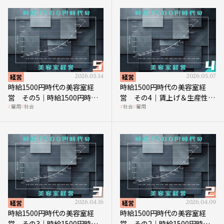
経営
2026.05.14
経営
2026.05.07
時給1500円時代の美容室経
時給1500円時代の美容室経
営 その5｜時給1500円時代
営 その4｜賃上げ＆生産性向
雇用
社会
社会
雇用
の到来は美容業の収益構造を
上につなげる賢い助成金活用
見直す契機
経営
2026.04.16
経営
2026.04.09
時給1500円時代の美容室経
時給1500円時代の美容室経
営 その3｜時給1500円時
営 その2｜時給1500円時代