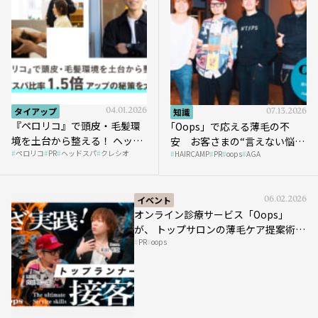
タイアップ
04.01.2026
知識
07.13.2026
『ペロリコ』で頭皮・毛髪環
｢Oops」で応える薄毛の不
境を土台から整える！ ヘッド
安 お客さまの“言えない悩
ペロリコ
PR
ヘッドスパ
クレシオ
スパ比率1.5倍アップの秘策を
HAIRCAMP
PR
oops
AGA
み”にどう向き合う？ ＃01
大公開
イベント
06.02.2026
オンライン診療サービス「Oops」
が、 トップサロンの薄毛ケア提案術を
PR
oops
HAIRCAMPで公開！