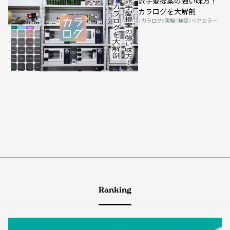
派手髪提案の強い味方！
カラログを大解剖
カラログ
実験
検証
ヘアカラー
Ranking