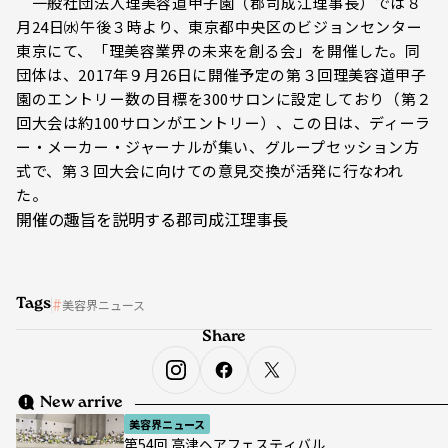
一般社団法人理美容道甲子園（郡司成江理事長）では８
月24日㈬午後３時より、東京都中央区のビジョンセンター
東京にて、「理美容業界の未来を創る会」を開催した。同
団体は、2017年９月26日に開催予定の第３回理美容道甲子
園のエントリー数の目標を300サロンに設定しており（第２
回大会は約100サロンがエントリー）、この日は、ディーラ
ー・メーカー・ジャーナルが集い、グループセッション方
式で、第３回大会に向けての意見交換が活発に行なわれ
た。
開催の趣旨を説明する郡司成江理事長
Tags
美容界ニュース
Share
New arrive
美容界ニュース
第54回 高津ヘアフェスティバル