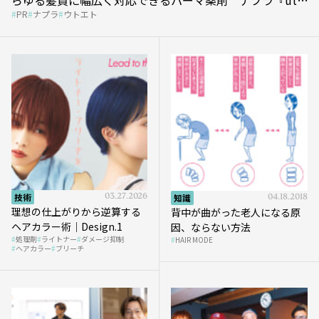
PR
ナプラ
ウトエト
et』
技術
03.27.2026
知識
04.18.2018
理想の仕上がりから逆算する
背中が曲がった老人になる原
ヘアカラー術｜Design.1
因、ならない方法
処理剤
ライトナー
ダメージ抑制
HAIR MODE
ヘアカラー
ブリーチ