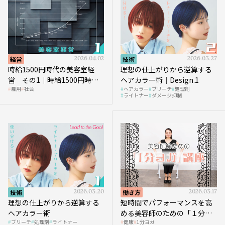
経営
2026.04.02
技術
2026.03.27
時給1500円時代の美容室経
理想の仕上がりから逆算する
営 その1｜時給1500円時代
ヘアカラー術｜Design.1
雇用
社会
ヘアカラー
ブリーチ
処理剤
へ向かう社会的背景
ライトナー
ダメージ抑制
技術
2026.03.20
働き方
2026.03.17
理想の仕上がりから逆算する
短時間でパフォーマンスを高
ヘアカラー術
める美容師のための「１分ヨ
ブリーチ
処理剤
ライトナー
健康
1分ヨガ
ガ」講座｜実践編