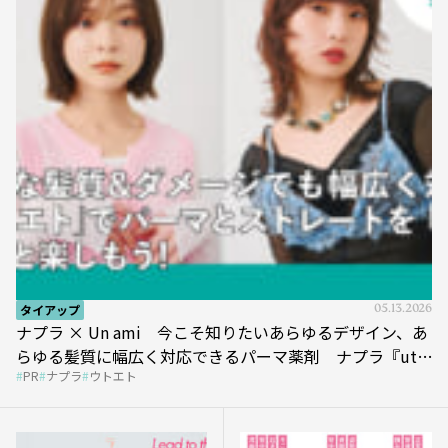
タイアップ
05.13.2026
ナプラ × Un ami 今こそ知りたいあらゆるデザイン、あ
らゆる髪質に幅広く対応できるパーマ薬剤 ナプラ『ut-
PR
ナプラ
ウトエト
et』