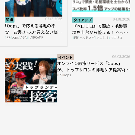
知識
07.13.2026
タイアップ
04.01.2026
｢Oops」で応える薄毛の不
『ペロリコ』で頭皮・毛髪環
安 お客さまの“言えない悩
境を土台から整える！ ヘッド
PR
oops
AGA
HAIRCAMP
み”にどう向き合う？ ＃01
PR
ヘッドスパ
クレシオ
ペロリコ
スパ比率1.5倍アップの秘策を
大公開
イベント
06.02.2026
オンライン診療サービス「Oops」
が、 トップサロンの薄毛ケア提案術を
PR
oops
HAIRCAMPで公開！