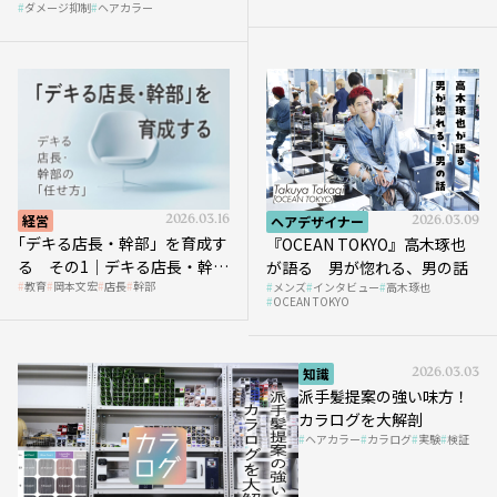
ダメージ抑制
ヘアカラー
経営
2026.03.16
ヘアデザイナー
2026.03.09
｢デキる店長・幹部」を育成す
『OCEAN TOKYO』高木琢也
る その1｜デキる店長・幹部
が語る 男が惚れる、男の話
教育
岡本文宏
店長
幹部
メンズ
インタビュー
高木琢也
の「任せ方」
OCEAN TOKYO
知識
2026.03.03
派手髪提案の強い味方！
カラログを大解剖
ヘアカラー
カラログ
実験
検証