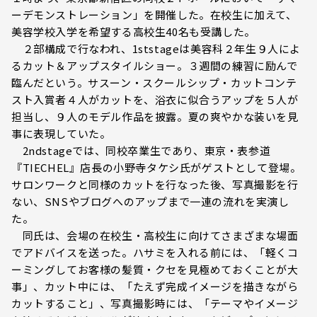
ーデモンストレーション」を開催した。在校生に加えて、
美容学校入学を希望する高校生40名も受講した。
２部構成で行なわれ、1ststageは美容科２年生９人によ
るカット＆アップスタイルショー。３週間の練習に励んで
臨んだという。サスーン・スクールシップ・カットコンテ
スト入賞者４人がカットを、浴衣に似合うアップを５人が
担当し、９人のモデル作品を披露。夏の爽やかな装いを見
事に表現していた。
2ndstageでは、同校卒業生であり、東京・表参道
『TIECHEL』店長の小野寺タケシ氏がゲストとして登場。
サロンワークと同様のカットを行なった後、写真撮影を行
ない、SNSやブログへのアップまで一連の流れを実演し
た。
同氏は、会場の在校生・高校生に向けてさまざまな場面
でアドバイスを送った。ハサミを入れる前には、「軽くコ
ーミングしてお客様の髪質・クセを見極めておくことが大
事」、カット中には、「たえず完成イメージを描きながら
カットすること」、写真撮影時には、「テーマやイメージ