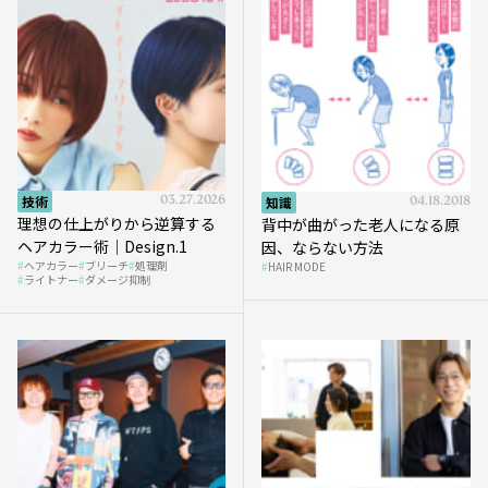
技術
03.27.2026
知識
04.18.2018
理想の仕上がりから逆算する
背中が曲がった老人になる原
ヘアカラー術｜Design.1
因、ならない方法
ヘアカラー
ブリーチ
処理剤
HAIR MODE
ライトナー
ダメージ抑制