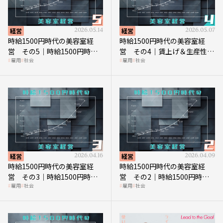
経営
2026.05.14
経営
2026.05.07
時給1500円時代の美容室経
時給1500円時代の美容室経
営 その5｜時給1500円時代
営 その4｜賃上げ＆生産性向
雇用
社会
雇用
社会
の到来は美容業の収益構造を
上につなげる賢い助成金活用
見直す契機
経営
2026.04.16
経営
2026.04.09
時給1500円時代の美容室経
時給1500円時代の美容室経
営 その3｜時給1500円時
営 その2｜時給1500円時代
雇用
社会
雇用
社会
代、美容業はどのような影響
に支払う給与はいくらなのか
を受けるのか？