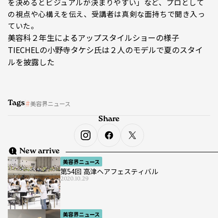
を決めるとビジュアルが決まりやすい」など、プロとして
の視点や心構えを伝え、受講者は真剣な面持ちで聞き入っ
ていた。
美容科２年生によるアップスタイルショーの様子
TIECHELの小野寺タケシ氏は２人のモデルで夏のスタイ
ルを披露した
Tags
美容界ニュース
Share
New arrive
美容界ニュース
第54回 高津ヘアフェスティバル
2020.10.29
美容界ニュース