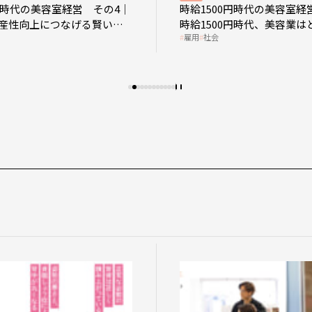
0円時代の美容室経営 その4｜
時給1500円時代の美容室経
産性向上につなげる賢い助
時給1500円時代、美容業は
雇用
社会
影響を受けるのか？