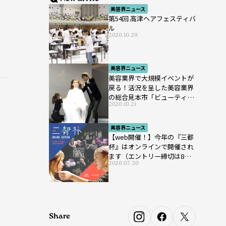
美容界ニュース
第54回 高津ヘアフェスティバ
ル
2020.10.29
美容界ニュース
美容業界で大規模イベントが
戻る！活況を呈した美容業界
の総合見本市「ビューティー
2020.10.21
ワールド ジャパン ウエス
ト」が開催
美容界ニュース
【web開催！】今年の『三都
杯』はオンラインで開催され
ます（エントリー締切は8月7
2020.07.30
日まで）
Share