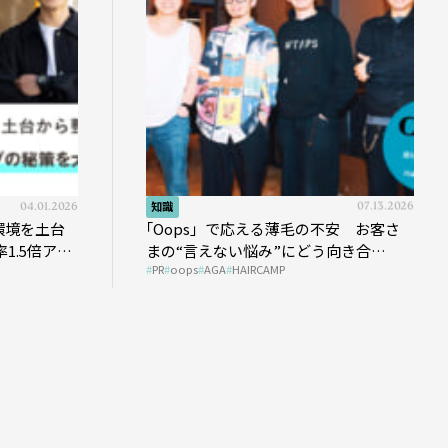
04.01.2026
知識
07.13.2026
環境を土台
｢Oops」で応える薄毛の不安 お客さ
1.5倍アッ
まの“言えない悩み”にどう向き合
PR
oops
AGA
HAIRCAMP
う？ ＃01