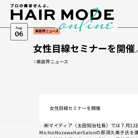
Aug.
美容界ニュース
06
女性目線セミナーを開催
#
美容界ニュース
女性目線セミナーを開催
㈱マイディア（太田知治社長）では７月12
MichioNozawaHairSalonの那須