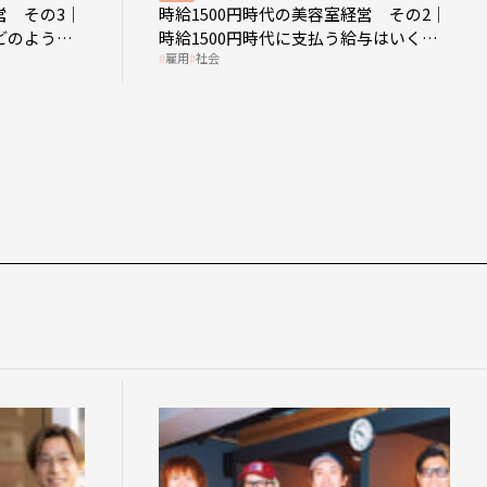
営 その3｜
時給1500円時代の美容室経営 その2｜
どのような
時給1500円時代に支払う給与はいくら
雇用
社会
なのか