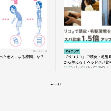
04.18.2018
タイアップ
った老人になる原因、なら
『ペロリコ』で頭皮・毛髪
から整える！ ヘッドスパ比率
PR
ヘッドスパ
クレシオ
ペロリコ
プの秘策を大公開