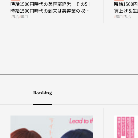
時給1500円時代の美容室経営 その5｜
時給150
時給1500円時代の到来は美容業の収益
賃上げ＆生
社会
雇用
雇用
社会
構造を見直す契機
成金活用
Ranking