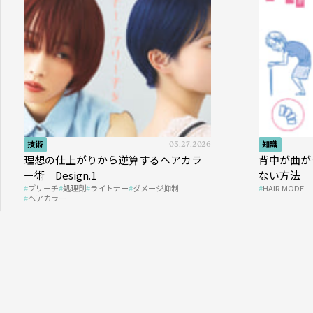
技術
03.27.2026
知識
理想の仕上がりから逆算するヘアカラ
背中が曲が
ー術｜Design.1
ない方法
ブリーチ
処理剤
ライトナー
ダメージ抑制
HAIR MODE
ヘアカラー