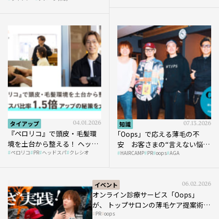
タイアップ
04.01.2026
知識
07.13.2026
『ペロリコ』で頭皮・毛髪環
｢Oops」で応える薄毛の不
境を土台から整える！ ヘッド
安 お客さまの“言えない悩
ペロリコ
PR
ヘッドスパ
クレシオ
スパ比率1.5倍アップの秘策を
HAIRCAMP
PR
oops
AGA
み”にどう向き合う？ ＃01
大公開
イベント
06.02.2026
オンライン診療サービス「Oops」
が、 トップサロンの薄毛ケア提案術を
PR
oops
HAIRCAMPで公開！