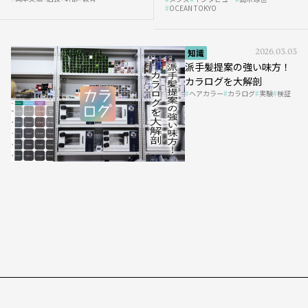
の「任せ方」
OCEAN TOKYO
知識
2026.03.03
派手髪提案の強い味方！
カラログを大解剖
ヘアカラー
カラログ
実験
検証