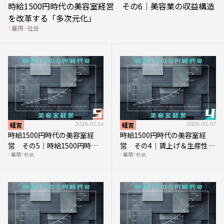
時給1500円時代の美容室経営 その6｜美容業の収益構造
を改革する「多次元化」
雇用
社会
経営
2026.05.14
経営
2026.05.07
時給1500円時代の美容室経
時給1500円時代の美容室経
営 その5｜時給1500円時代
営 その4｜賃上げ＆生産性向
雇用
社会
雇用
社会
の到来は美容業の収益構造を
上につなげる賢い助成金活用
見直す契機