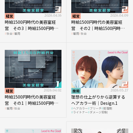
経営
2026.04.16
経営
2026.04.09
時給1500円時代の美容室経
時給1500円時代の美容室経
営 その3｜時給1500円時
営 その2｜時給1500円時代
社会
雇用
雇用
社会
代、美容業はどのような影響
に支払う給与はいくらなのか
を受けるのか？
経営
2026.04.02
技術
2026.03.27
時給1500円時代の美容室経
理想の仕上がりから逆算する
営 その1｜時給1500円時代
ヘアカラー術｜Design.1
雇用
社会
ヘアカラー
ブリーチ
処理剤
へ向かう社会的背景
ライトナー
ダメージ抑制