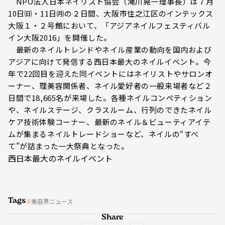
NPO法人日本ネイリスト協会（滝川晃一理事長）は７月
10日㈰・11日㈪の２日間、大阪市住之江区のインテックス
大阪１・２号館において、「アジアネイルフェスティバル
イン大阪2016」を開催した。
最新のネイルトレンドやネイル産業の動向を国内および
アジアに向けて発信する西日本最大のネイルイベント。今
年で22回目を迎えた同イベントにはネイリストやサロンオ
ーナー、理美容関係者、ネイル愛好者の一般来場者など２
日間で18,665名が来場した。各種ネイルコンペティション
や、ネイルステージ、クラスルーム、行列のできたネイル
ケア技術体験コーナー、最新のネイル＆ビューティアイテ
ムが集まるネイルトレードショーなど、ネイルの“すべ
て”が詰まった一大祭典となった。
西日本最大のネイルイベント
Tags
美容界ニュース
Share