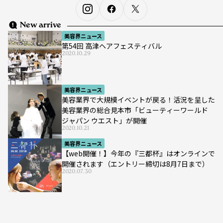
New arrive
美容界ニュース
第54回 高津ヘアフェスティバル
2020.10.29
美容界ニュース
美容業界で大規模イベントが戻る！活況を呈した
美容業界の総合見本市「ビューティーワールド
ジャパン ウエスト」が開催
2020.10.21
美容界ニュース
【web開催！】今年の『三都杯』はオンラインで
開催されます（エントリー締切は8月7日まで）
2020.07.30