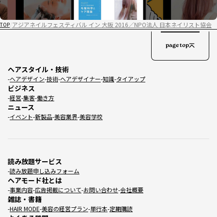
アジアネイルフェスティバル イン 大阪 2016／NPO法人 日本ネイリスト協会
TOP
page top
ヘアスタイル・技術
ヘアデザイン
技術
ヘアデザイナー
知識
タイアップ
ビジネス
経営
集客
働き方
ニュース
イベント
新製品
美容業界
美容学校
読み放題サービス
読み放題申し込みフォーム
ヘアモード社とは
事業内容
広告掲載について
お問い合わせ
会社概要
雑誌・書籍
HAIR MODE
美容の経営プラン
単行本
定期購読