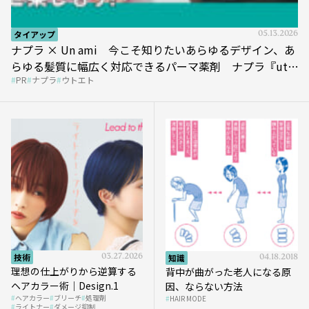
タイアップ
05.13.2026
ナプラ × Un ami 今こそ知りたいあらゆるデザイン、あ
らゆる髪質に幅広く対応できるパーマ薬剤 ナプラ『ut-
PR
ナプラ
ウトエト
et』
技術
03.27.2026
知識
04.18.2018
理想の仕上がりから逆算する
背中が曲がった老人になる原
ヘアカラー術｜Design.1
因、ならない方法
ヘアカラー
ブリーチ
処理剤
HAIR MODE
ライトナー
ダメージ抑制