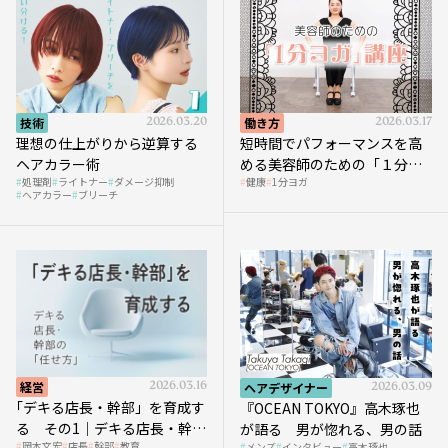
技術
2026.03.20
働き方
2026.03.17
理想の仕上がりから逆算する
短時間でパフォーマンスを高
ヘアカラー術
める美容師のための「１分ヨ
処理剤
ライトナー
ダメージ抑制
健康
1分ヨガ
ガ」講座｜実践編
ヘアカラー
ブリーチ
経営
2026.03.16
ヘアデザイナー
2026.03.09
｢デキる店長・幹部」を育成す
『OCEAN TOKYO』高木琢也
る その1｜デキる店長・幹部
が語る 男が惚れる、男の話
岡本文宏
店長
幹部
教育
メンズ
インタビュー
高木琢也