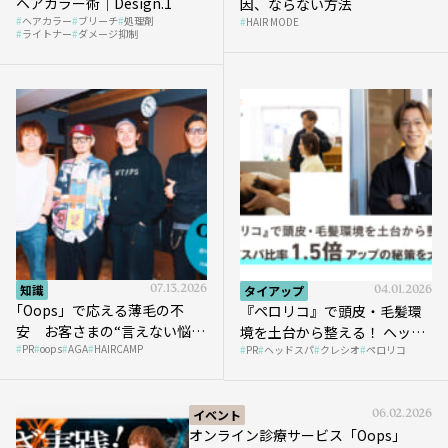
ヘアカラー術｜Design.1
因、ならない方法
ヘアカラー
ブリーチ
処理剤
HAIR MODE
ライトナー
ダメージ抑制
知識
07.13.2026
タイアップ
04.01.2026
｢Oops」で応える薄毛の不
『ペロリコ』で頭皮・毛髪環
安 お客さまの“言えない悩
境を土台から整える！ ヘッド
PR
oops
AGA
HAIRCAMP
み”にどう向き合う？ ＃01
PR
ヘッドスパ
クレシオ
ペロリコ
スパ比率1.5倍アップの秘策を
大公開
イベント
06.02.2026
オンライン診療サービス「Oops」