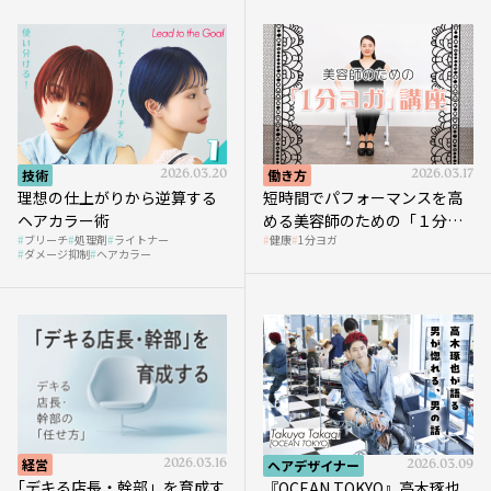
技術
2026.03.20
働き方
2026.03.17
理想の仕上がりから逆算する
短時間でパフォーマンスを高
ヘアカラー術
める美容師のための「１分ヨ
ブリーチ
処理剤
ライトナー
健康
1分ヨガ
ガ」講座｜実践編
ダメージ抑制
ヘアカラー
経営
2026.03.16
ヘアデザイナー
2026.03.09
｢デキる店長・幹部」を育成す
『OCEAN TOKYO』高木琢也