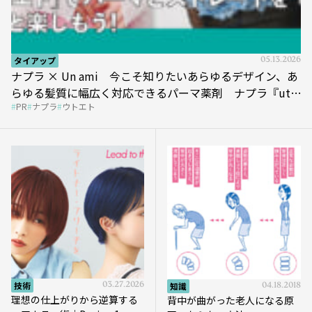
タイアップ
05.13.2026
ナプラ × Un ami 今こそ知りたいあらゆるデザイン、あ
らゆる髪質に幅広く対応できるパーマ薬剤 ナプラ『ut-
PR
ナプラ
ウトエト
et』
技術
03.27.2026
知識
04.18.2018
理想の仕上がりから逆算する
背中が曲がった老人になる原