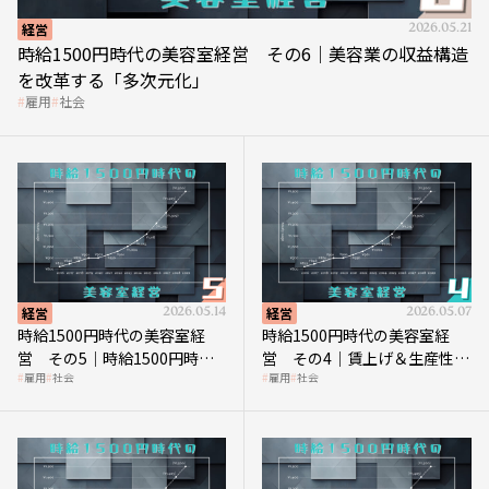
経営
2026.05.21
時給1500円時代の美容室経営 その6｜美容業の収益構造
を改革する「多次元化」
雇用
社会
経営
2026.05.14
経営
2026.05.07
時給1500円時代の美容室経
時給1500円時代の美容室経
営 その5｜時給1500円時代
営 その4｜賃上げ＆生産性向
雇用
社会
雇用
社会
の到来は美容業の収益構造を
上につなげる賢い助成金活用
見直す契機