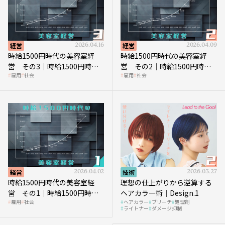
経営
2026.04.16
経営
2026.04.09
時給1500円時代の美容室経
時給1500円時代の美容室経
営 その3｜時給1500円時
営 その2｜時給1500円時代
雇用
社会
雇用
社会
代、美容業はどのような影響
に支払う給与はいくらなのか
を受けるのか？
経営
2026.04.02
技術
2026.03.27
時給1500円時代の美容室経
理想の仕上がりから逆算する
営 その1｜時給1500円時代
ヘアカラー術｜Design.1
雇用
社会
ヘアカラー
ブリーチ
処理剤
へ向かう社会的背景
ライトナー
ダメージ抑制