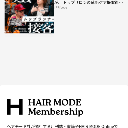
が、 トップサロンの薄毛ケア提案術を
PR
oops
HAIRCAMPで公開！
ヘアモード社が発行する月刊誌・書籍やHAIR MODE Onlineで