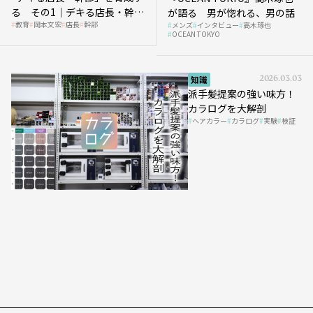
る その1｜デキる店長・幹部
が語る 男が惚れる、男の話
教育
岡本文宏
店長
幹部
メンズ
インタビュー
高木琢也
の「任せ方」
OCEAN TOKYO
知識
2026.03.03
派手髪提案の強い味方！
カラログを大解剖
ヘアカラー
カラログ
実験
検証