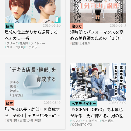
技術
2026.03.20
働き方
2026.03.17
理想の仕上がりから逆算する
短時間でパフォーマンスを高
ヘアカラー術
める美容師のための「１分ヨ
ブリーチ
処理剤
ライトナー
健康
1分ヨガ
ガ」講座｜実践編
ダメージ抑制
ヘアカラー
経営
2026.03.16
ヘアデザイナー
2026.03.09
｢デキる店長・幹部」を育成す
『OCEAN TOKYO』高木琢也
る その1｜デキる店長・幹部
が語る 男が惚れる、男の話
教育
岡本文宏
店長
幹部
メンズ
インタビュー
高木琢也
の「任せ方」
OCEAN TOKYO