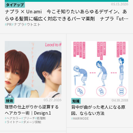
タイアップ
05.13.2026
ナプラ × Un ami 今こそ知りたいあらゆるデザイン、あ
らゆる髪質に幅広く対応できるパーマ薬剤 ナプラ『ut-
PR
ナプラ
ウトエト
et』
技術
03.27.2026
知識
04.18.2018
理想の仕上がりから逆算する
背中が曲がった老人になる原
ヘアカラー術｜Design.1
因、ならない方法
ヘアカラー
ブリーチ
処理剤
HAIR MODE
ライトナー
ダメージ抑制