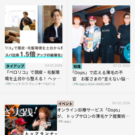
タイアップ
04.01.2026
知識
07.13.2026
『ペロリコ』で頭皮・毛髪環
｢Oops」で応える薄毛の不
境を土台から整える！ ヘッド
安 お客さまの“言えない悩
PR
ヘッドスパ
クレシオ
ペロリコ
スパ比率1.5倍アップの秘策を
PR
oops
AGA
HAIRCAMP
み”にどう向き合う？ ＃01
大公開
イベント
06.02.2026
オンライン診療サービス「Oops」
が、 トップサロンの薄毛ケア提案術を
PR
oops
HAIRCAMPで公開！