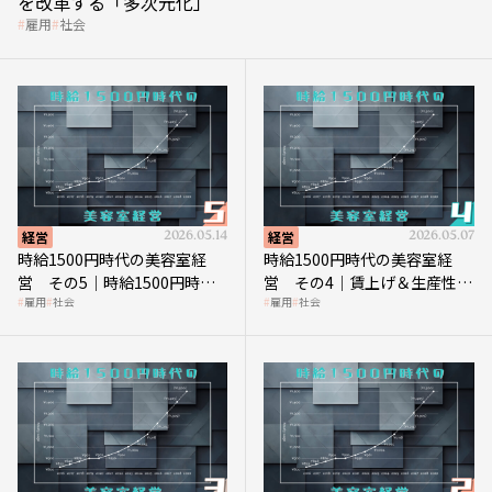
を改革する「多次元化」
雇用
社会
経営
2026.05.14
経営
2026.05.07
時給1500円時代の美容室経
時給1500円時代の美容室経
営 その5｜時給1500円時代
営 その4｜賃上げ＆生産性向
雇用
社会
雇用
社会
の到来は美容業の収益構造を
上につなげる賢い助成金活用
見直す契機