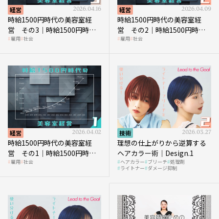
経営
2026.04.16
経営
2026.04.09
時給1500円時代の美容室経
時給1500円時代の美容室経
営 その3｜時給1500円時
営 その2｜時給1500円時代
雇用
社会
雇用
社会
代、美容業はどのような影響
に支払う給与はいくらなのか
を受けるのか？
経営
2026.04.02
技術
2026.03.27
時給1500円時代の美容室経
理想の仕上がりから逆算する
営 その1｜時給1500円時代
ヘアカラー術｜Design.1
雇用
社会
ヘアカラー
ブリーチ
処理剤
へ向かう社会的背景
ライトナー
ダメージ抑制