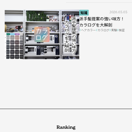
知識
2026.03.03
派手髪提案の強い味方！
カラログを大解剖
ヘアカラー
カラログ
実験
検証
Ranking