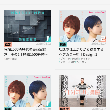
を受けるのか？
経営
2026.04.02
技術
2026.03.27
時給1500円時代の美容室経
理想の仕上がりから逆算する
営 その1｜時給1500円時代
ヘアカラー術｜Design.1
雇用
社会
ブリーチ
処理剤
ライトナー
へ向かう社会的背景
ダメージ抑制
ヘアカラー
技術
2026.03.20
働き方
2026.03.17