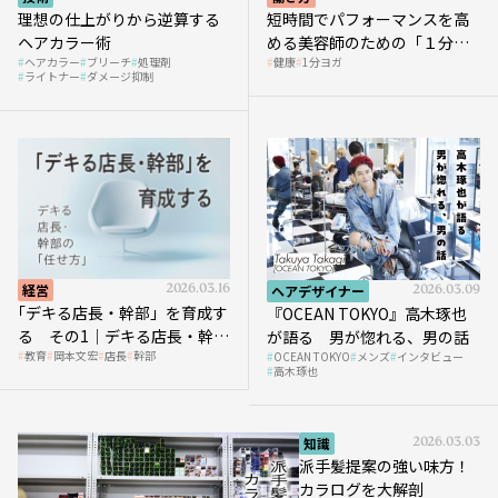
理想の仕上がりから逆算する
短時間でパフォーマンスを高
ヘアカラー術
める美容師のための「１分ヨ
ヘアカラー
ブリーチ
処理剤
健康
1分ヨガ
ガ」講座｜実践編
ライトナー
ダメージ抑制
経営
2026.03.16
ヘアデザイナー
2026.03.09
｢デキる店長・幹部」を育成す
『OCEAN TOKYO』高木琢也
る その1｜デキる店長・幹部
が語る 男が惚れる、男の話
教育
岡本文宏
店長
幹部
OCEAN TOKYO
メンズ
インタビュー
の「任せ方」
高木琢也
知識
2026.03.03
派手髪提案の強い味方！
カラログを大解剖