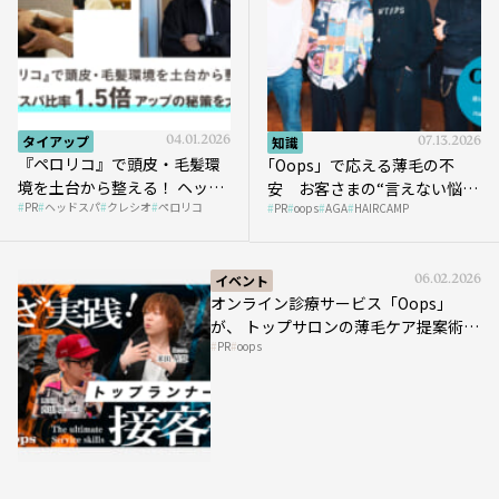
タイアップ
04.01.2026
知識
07.13.2026
『ペロリコ』で頭皮・毛髪環
｢Oops」で応える薄毛の不
境を土台から整える！ ヘッド
安 お客さまの“言えない悩
PR
ヘッドスパ
クレシオ
ペロリコ
スパ比率1.5倍アップの秘策を
PR
oops
AGA
HAIRCAMP
み”にどう向き合う？ ＃01
大公開
イベント
06.02.2026
オンライン診療サービス「Oops」
が、 トップサロンの薄毛ケア提案術を
PR
oops
HAIRCAMPで公開！