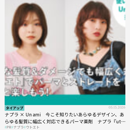
タイアップ
05.13.2026
ナプラ × Un ami 今こそ知りたいあらゆるデザイン、あ
らゆる髪質に幅広く対応できるパーマ薬剤 ナプラ『ut-
PR
ナプラ
ウトエト
et』