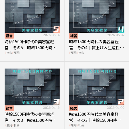
経営
2026.05.14
経営
2026.05.07
時給1500円時代の美容室経
時給1500円時代の美容室経
営 その5｜時給1500円時代
営 その4｜賃上げ＆生産性向
社会
雇用
雇用
社会
の到来は美容業の収益構造を
上につなげる賢い助成金活用
見直す契機
経営
2026.04.16
経営
2026.04.09
時給1500円時代の美容室経
時給1500円時代の美容室経
営 その3｜時給1500円時
営 その2｜時給1500円時代
雇用
社会
雇用
社会
代、美容業はどのような影響
に支払う給与はいくらなのか