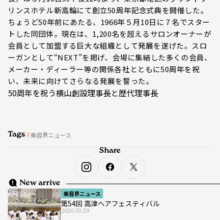
リンスホテル新高輪にて創立50周年記念式典を開催した。
ちょうど50年前にあたる、1966年５月10日に７名でスター
トした同団体。現在は、1,200名を超えるサロンオーナーが
会員として加盟する巨大な組織として発展を遂げた。スロ
ーガンとして“NEXT”を掲げ、会場に集結した多くの会員、
メーカー・ディーラー等の関係各社とともに50周年を祝
い、未来に向けてさらなる発展を誓った。
50周年を祝う横山創設理事長と歴代理事長
Tags
美容界ニュース
Share
New arrive
美容界ニュース
第54回 高津ヘアフェスティバル
2020.10.29