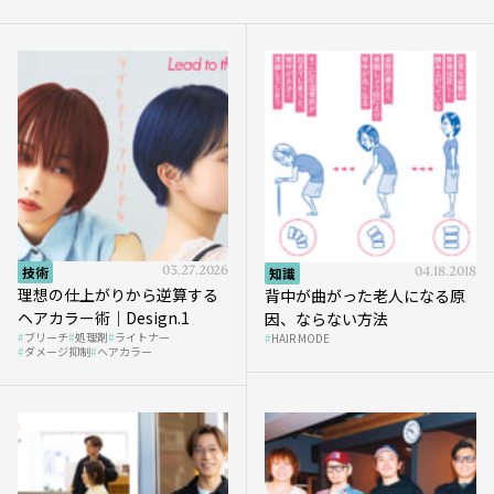
技術
03.27.2026
知識
04.18.2018
理想の仕上がりから逆算する
背中が曲がった老人になる原
ヘアカラー術｜Design.1
因、ならない方法
ブリーチ
処理剤
ライトナー
HAIR MODE
ダメージ抑制
ヘアカラー