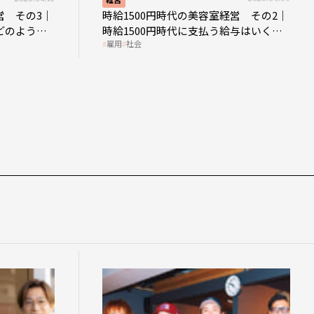
営 その3｜
時給1500円時代の美容室経営 その2｜
どのような
時給1500円時代に支払う給与はいくら
雇用
社会
なのか