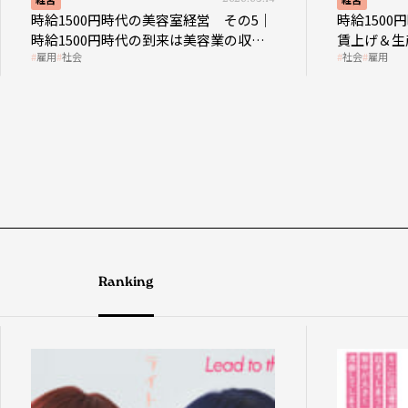
時給1500円時代の美容室経営 その5｜
時給1500
時給1500円時代の到来は美容業の収益
賃上げ＆生
雇用
社会
社会
雇用
構造を見直す契機
成金活用
Ranking