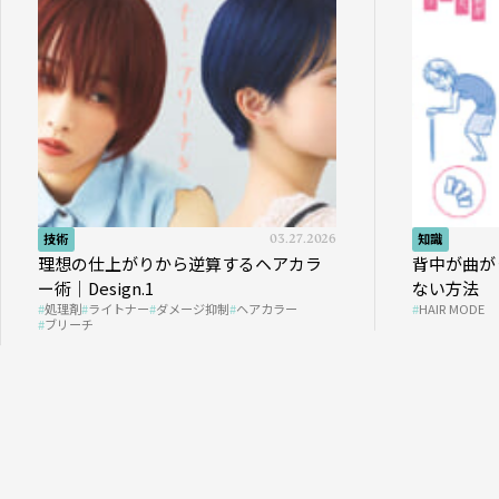
技術
03.27.2026
知識
理想の仕上がりから逆算するヘアカラ
背中が曲が
ー術｜Design.1
ない方法
処理剤
ライトナー
ダメージ抑制
ヘアカラー
HAIR MODE
ブリーチ