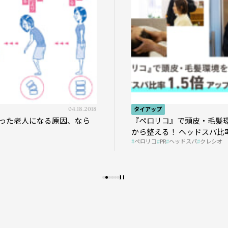
04.18.2018
タイアップ
った老人になる原因、なら
『ペロリコ』で頭皮・毛髪
から整える！ ヘッドスパ比率
ペロリコ
PR
ヘッドスパ
クレシオ
プの秘策を大公開