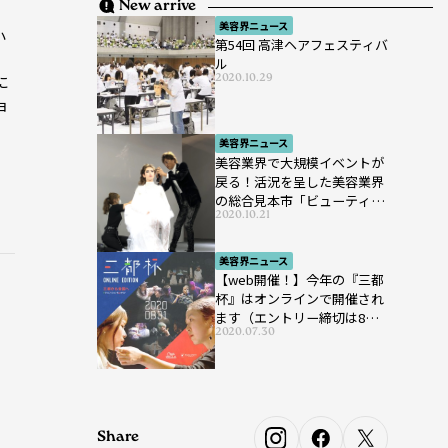
New arrive
美容界ニュース
小
第54回 高津ヘアフェスティバ
ル
2020.10.29
に
ョ
美容界ニュース
美容業界で大規模イベントが
戻る！活況を呈した美容業界
の総合見本市「ビューティー
2020.10.21
ワールド ジャパン ウエス
ト」が開催
美容界ニュース
【web開催！】今年の『三都
杯』はオンラインで開催され
ます（エントリー締切は8月7
2020.07.30
日まで）
Share