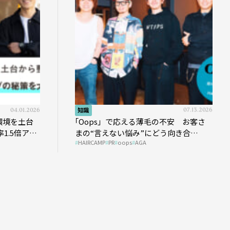
04.01.2026
知識
07.13.2026
環境を土台
｢Oops」で応える薄毛の不安 お客さ
1.5倍アッ
まの“言えない悩み”にどう向き合
HAIRCAMP
PR
oops
AGA
う？ ＃01