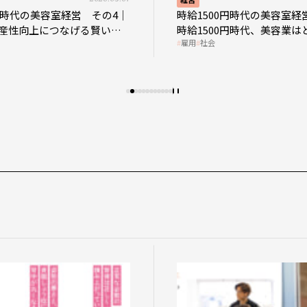
円時代の美容室経営 その4｜
時給1500円時代の美容室経
産性向上につなげる賢い助
時給1500円時代、美容業は
雇用
社会
影響を受けるのか？