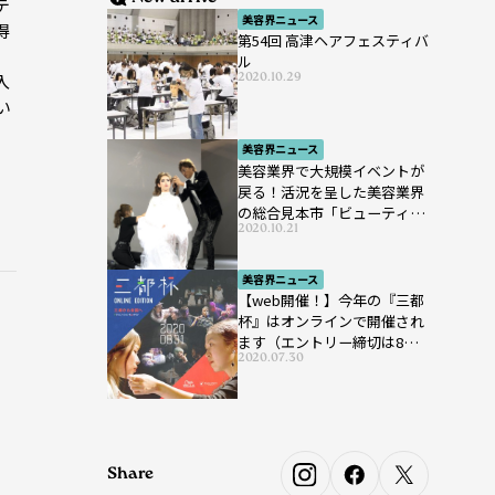
テ
美容界ニュース
得
第54回 高津ヘアフェスティバ
ル
2020.10.29
入
い
美容界ニュース
美容業界で大規模イベントが
戻る！活況を呈した美容業界
の総合見本市「ビューティー
2020.10.21
ワールド ジャパン ウエス
ト」が開催
美容界ニュース
【web開催！】今年の『三都
杯』はオンラインで開催され
ます（エントリー締切は8月7
2020.07.30
日まで）
Share