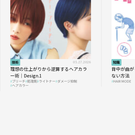
技術
03.27.2026
知識
理想の仕上がりから逆算するヘアカラ
背中が曲が
ー術｜Design.1
ない方法
ブリーチ
処理剤
ライトナー
ダメージ抑制
HAIR MODE
ヘアカラー