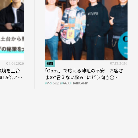
04.01.2026
知識
07.13.2026
環境を土台
｢Oops」で応える薄毛の不安 お客さ
1.5倍アッ
まの“言えない悩み”にどう向き合
PR
oops
AGA
HAIRCAMP
う？ ＃01