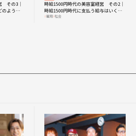
営 その3｜
時給1500円時代の美容室経営 その2｜
どのような
時給1500円時代に支払う給与はいくら
雇用
社会
なのか