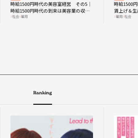
時給1500円時代の美容室経営 その5｜
時給150
時給1500円時代の到来は美容業の収益
賃上げ＆生
社会
雇用
雇用
社会
構造を見直す契機
成金活用
Ranking