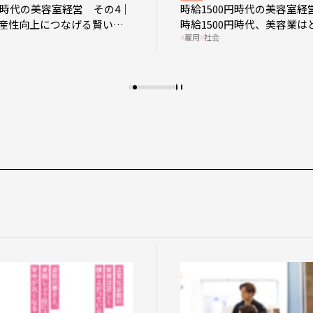
0円時代の美容室経営 その4｜
時給1500円時代の美容室経
産性向上につなげる賢い助
時給1500円時代、美容業は
雇用
社会
影響を受けるのか？