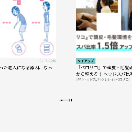
04.18.2018
タイアップ
った老人になる原因、なら
『ペロリコ』で頭皮・毛髪
から整える！ ヘッドスパ比率
PR
ヘッドスパ
クレシオ
ペロリコ
プの秘策を大公開