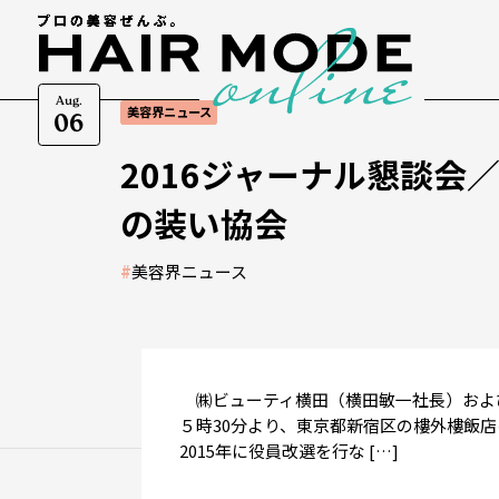
Aug.
美容界ニュース
06
2016ジャーナル懇談会
の装い協会
#
美容界ニュース
㈱ビューティ横田（横田敏一社長）および
５時30分より、東京都新宿区の樓外樓飯
2015年に役員改選を行な […]