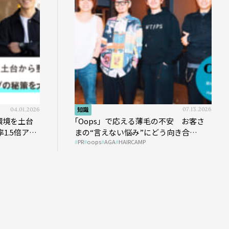
04.01.2026
知識
07.13.2026
環境を土台
｢Oops」で応える薄毛の不安 お客さ
1.5倍アッ
まの“言えない悩み”にどう向き合
PR
oops
AGA
HAIRCAMP
う？ ＃01