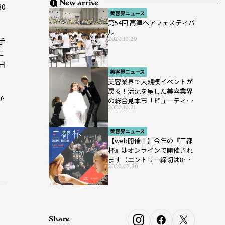
New arrive
0
美容界ニュース
第54回 高津ヘアフェスティバ
ル
2020.10.29
手
に
日
美容界ニュース
美容業界で大規模イベントが
戻る！活況を呈した美容業界
か
の総合見本市「ビューティー
2020.10.21
ン
ワールド ジャパン ウエス
ト」が開催
美容界ニュース
【web開催！】今年の『三都
杯』はオンラインで開催され
ます（エントリー締切は8月7
2020.07.30
日まで）
Share