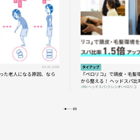
04.18.2018
タイアップ
った老人になる原因、なら
『ペロリコ』で頭皮・毛髪
から整える！ ヘッドスパ比率
PR
ヘッドスパ
クレシオ
ペロリコ
プの秘策を大公開