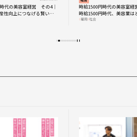
0円時代の美容室経営 その4｜
時給1500円時代の美容室経
産性向上につなげる賢い助
時給1500円時代、美容業は
雇用
社会
影響を受けるのか？