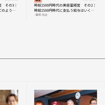
営 その3｜
時給1500円時代の美容室経営 その2｜
どのような
時給1500円時代に支払う給与はいくら
雇用
社会
なのか