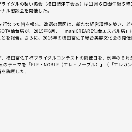
ライダルの装い協会（横田勢津子会長）は11月６日㈮午後５時3
ーナル懇談会を開催した。
選を行なった旨を報告。改選の意図は、新たな経営環境を築き、若
TA仙台店が、2015年8月、「maniCREARE仙台エスパル店」
とを報告。さらに、2016年の横田富佐子総合美容文化会の開催
、横田富佐子杯ブライダルコンテストの開催日を、例年の６月
今回のテーマを「ELE・NOBLE（エレ・ノーブル）」（「エレガ
旨を説明した。