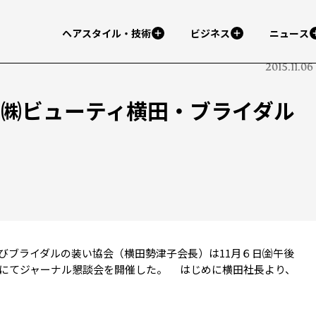
ヘアスタイル・技術
ビジネス
ニュース
2015.11.06
／㈱ビューティ横田・ブライダル
ブライダルの装い協会（横田勢津子会長）は11月６日㈮午後
店にてジャーナル懇談会を開催した。 はじめに横田社長より、