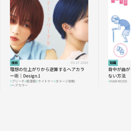
技術
03.27.2026
知識
理想の仕上がりから逆算するヘアカラ
背中が曲が
ー術｜Design.1
ない方法
ブリーチ
処理剤
ライトナー
ダメージ抑制
HAIR MODE
ヘアカラー