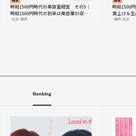
時給1500円時代の美容室経営 その5｜
時給150
時給1500円時代の到来は美容業の収益
賃上げ＆生
社会
雇用
雇用
社会
構造を見直す契機
成金活用
Ranking