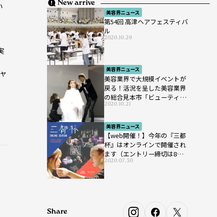
New arrive
い
美容界ニュース
、
第54回 高津ヘアフェスティバ
ル
2020.10.29
ョ
実
美容界ニュース
ャ
美容業界で大規模イベントが
戻る！活況を呈した美容業界
の総合見本市「ビューティー
2020.10.21
ワールド ジャパン ウエス
ト」が開催
美容界ニュース
【web開催！】今年の『三都
杯』はオンラインで開催され
ます（エントリー締切は8月7
2020.07.30
日まで）
Share