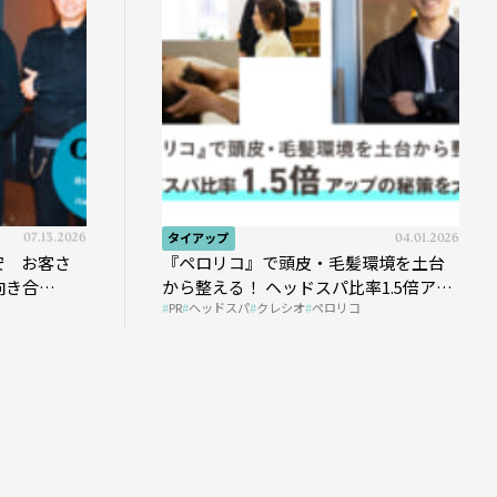
07.13.2026
タイアップ
04.01.2026
安 お客さ
『ペロリコ』で頭皮・毛髪環境を土台
向き合
から整える！ ヘッドスパ比率1.5倍アッ
PR
ヘッドスパ
クレシオ
ペロリコ
プの秘策を大公開