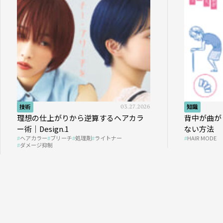
技術
03.27.2026
知識
理想の仕上がりから逆算するヘアカラ
背中が曲が
ー術｜Design.1
ない方法
ヘアカラー
ブリーチ
処理剤
ライトナー
HAIR MODE
ダメージ抑制