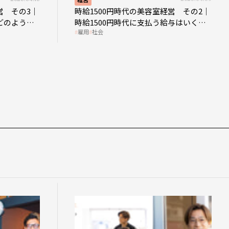
営 その3｜
時給1500円時代の美容室経営 その2｜
どのような
時給1500円時代に支払う給与はいくら
雇用
社会
なのか