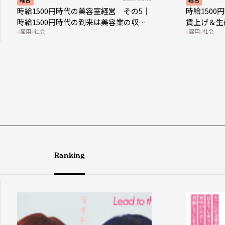
時給1500円時代の美容室経営 その5｜
時給150
時給1500円時代の到来は美容業の収益
賃上げ＆生
雇用
社会
雇用
社会
構造を見直す契機
成金活用
Ranking