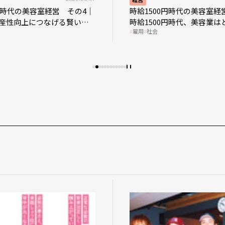
0円時代の美容室経営 その4｜
時給1500円時代の美容室経
産性向上につなげる賢い助
時給1500円時代、美容業は
雇用
社会
影響を受けるのか？