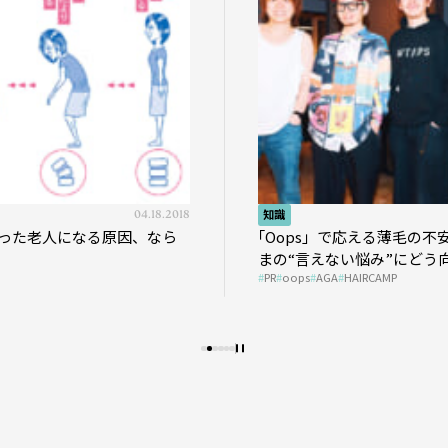
04.18.2018
知識
った老人になる原因、なら
｢Oops」で応える薄毛の不
まの“言えない悩み”にどう
PR
oops
AGA
HAIRCAMP
う？ ＃01