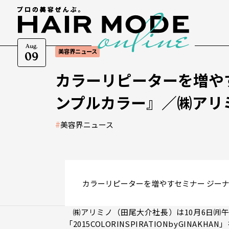
Aug.
美容界ニュース
09
カラーリピーターを増や
ンプルカラー』／㈱アリ
#
美容界ニュース
カラーリピーターを増やすセミナー ジー
㈱アリミノ（田尾大介社長）は10月6日㈪午
「2015COLORINSPIRATIONbyGINAKH